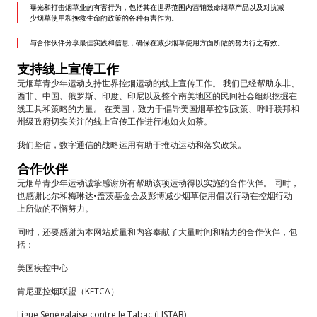
SMOKE-FREE
曝光和打击烟草业的有害行为，包括其在世界范围内营销致命烟草产品以及对抗减
少烟草使用和挽救生命的政策的各种有害作为。
与合作伙伴分享最佳实践和信息，确保在减少烟草使用方面所做的努力行之有效。
WARNING LABELS
支持线上宣传工作
无烟草青少年运动支持世界控烟运动的线上宣传工作。 我们已经帮助东非、
TOBACCO INDUSTRY
西非、中国、俄罗斯、印度、印尼以及整个南美地区的民间社会组织挖掘在
线工具和策略的力量。 在美国，致力于倡导美国烟草控制政策、呼吁联邦和
州级政府切实关注的线上宣传工作进行地如火如荼。
我们坚信，数字通信的战略运用有助于推动运动和落实政策。
合作伙伴
无烟草青少年运动诚挚感谢所有帮助该项运动得以实施的合作伙伴。 同时，
也感谢比尔和梅琳达•盖茨基金会及彭博减少烟草使用倡议行动在控烟行动
上所做的不懈努力。
同时，还要感谢为本网站质量和内容奉献了大量时间和精力的合作伙伴，包
括：
美国疾控中心
肯尼亚控烟联盟（KETCA）
Ligue Sénégalaise contre le Tabac (LISTAB)