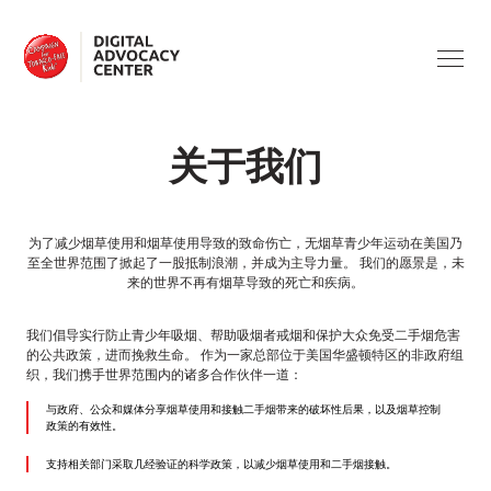
关于我们
Campaign
for
Tobacco-
Free
SUPPORT
Kids
关于我们
TRAINING
咨询问题
ADVERTISING
使用本站
为了减少烟草使用和烟草使用导致的致命伤亡，无烟草青少年运动在美国乃
至全世界范围了掀起了一股抵制浪潮，并成为主导力量。 我们的愿景是，未
来的世界不再有烟草导致的死亡和疾病。
CV19 & TOBACCO
工具
我们倡导实行防止青少年吸烟、帮助吸烟者戒烟和保护大众免受二手烟危害
的公共政策，进而挽救生命。 作为一家总部位于美国华盛顿特区的非政府组
HEALTH HARMS
织，我们携手世界范围内的诸多合作伙伴一道：
与政府、公众和媒体分享烟草使用和接触二手烟带来的破坏性后果，以及烟草控制
政策的有效性。
TAXATION
支持相关部门采取几经验证的科学政策，以减少烟草使用和二手烟接触。