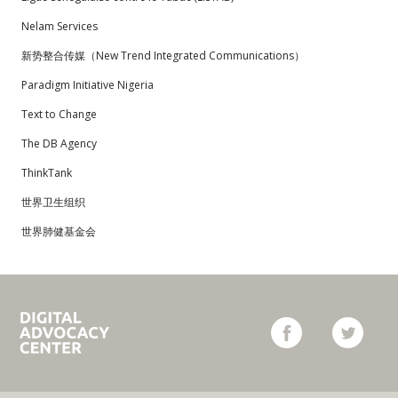
Nelam Services
新势整合传媒（New Trend Integrated Communications）
Paradigm Initiative Nigeria
Text to Change
The DB Agency
ThinkTank
世界卫生组织
世界肺健基金会
Campaign
facebook
twitter
for
Tobacco-
Free
Kids